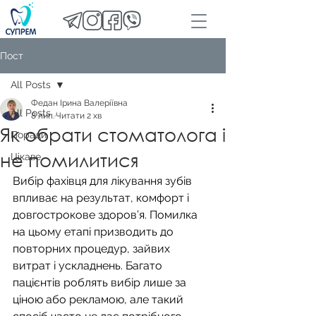
Пост
All Posts
Федан Ірина Валеріївна
All Posts
8 лип.
Читати 2 хв
Як обрати стоматолога і
Поради
не помилитися
Цікаве
Вибір фахівця для лікування зубів 
впливає на результат, комфорт і 
довгострокове здоров’я. Помилка 
на цьому етапі призводить до 
повторних процедур, зайвих 
витрат і ускладнень. Багато 
пацієнтів роблять вибір лише за 
ціною або рекламою, але такий 