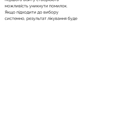
можливість уникнути помилок. 
Якщо підходити до вибору 
системно, результат лікування буде 
прогнозованим, а сам процес — 
комфортним і зрозумілим.
Поради
Дивитися всі
Останні пости