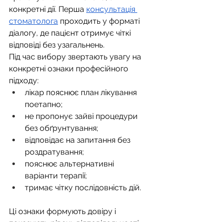
конкретні дії. Перша 
консультація 
стоматолога
 проходить у форматі 
діалогу, де пацієнт отримує чіткі 
відповіді без узагальнень.
Під час вибору звертають увагу на 
конкретні ознаки професійного 
підходу:
лікар пояснює план лікування 
поетапно;
не пропонує зайві процедури 
без обґрунтування;
відповідає на запитання без 
роздратування;
пояснює альтернативні 
варіанти терапії;
тримає чітку послідовність дій.
Ці ознаки формують довіру і 