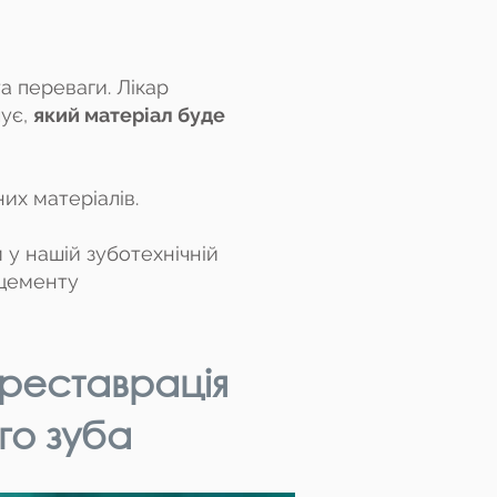
 переваги. Лікар
шує,
який матеріал буде
их матеріалів.
м у нашій зуботехнічній
 цементу
реставрація
го зуба