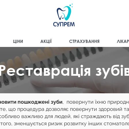
ЦІНИ
АКЦІЇ
СТРАХУВАННЯ
ЛІКАР
Реставрація зубі
новити пошкоджені зуби
, повернути їхню природ
те, що процедура дозволяє повернути здоровий т
собливо важливо для людей, які страждають від зуб
 того, зменшується ризик розвитку інших стоматол