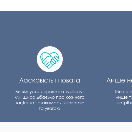
Ласкавість і повага
Лише не
Ви відчуєте справжню турботу:
Ми не 
ми щиро дбаємо про кожного
лише ті
пацієнта і ставимося з повагою
потріб
та увагою