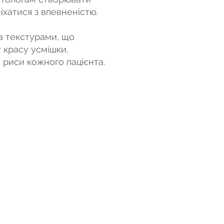
іхатися з впевненістю.
а текстурами, що
 красу усмішки,
і риси кожного пацієнта.