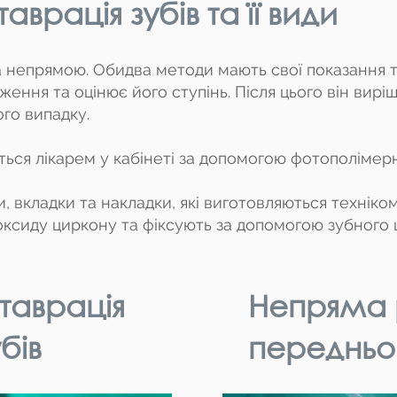
аврація зубів та її види
непрямою. Обидва методи мають свої показання та
ення та оцінює його ступінь. Після цього він вирі
го випадку.
ься лікарем у кабінеті за допомогою фотополімерн
ки, вкладки та накладки, які виготовляються техніко
діоксиду циркону та фіксують за допомогою зубного
таврація
Непряма 
бів
передньо