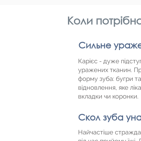
Коли потрібна
Сильне ураже
Карієс - дуже підсту
уражених тканин. Пр
форму зуба: бугри т
відновлення, яке лі
вкладки чи коронки.
Скол зуба ун
Найчастіше страждаю