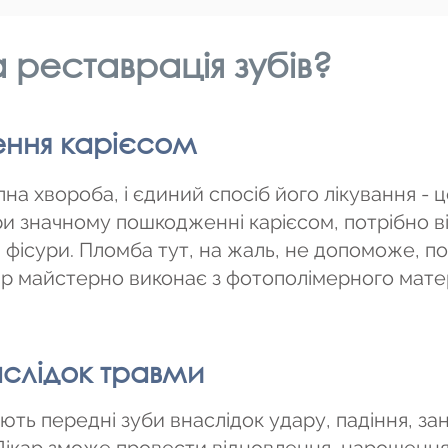
 реставрація зубів?
ння карієсом
пна хвороба, і єдиний спосіб його лікування - 
и значному пошкодженні карієсом, потрібно 
а фісури. Пломба тут, на жаль, не допоможе, п
кар майстерно виконає з фотополімерного мате
аслідок травми
ть передні зуби внаслідок удару, падіння, за