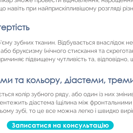
. Лікар зможе провести відновлення, нарощення
о навіть при найприскіпливішому розгляді різн
ертість
б'єму зубних тканин. Відбувається внаслідок н
або бруксизму (нічного стискання та скрегота
причиняє підвищену чутливість та, відповідно
ми та кольору, діастеми, трем
ься колір зубного ряду, або один із них змінив
бентежить діастема (щілина між фронтальними 
ому зубі, то це все можна легко і швидко вир
Записатися на консультацію