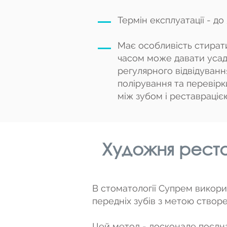
Термін експлуатації - до 
Має особливість стиратис
часом може давати усад
регулярного відвідуванн
полірування та перевірк
між зубом і реставраці
Художня реста
В стоматології Супрем викор
передніх зубів з метою ство
Цей метод - досконале поєдн