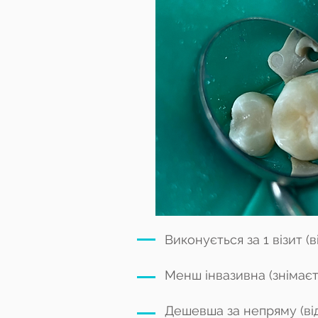
Виконується за 1 візит
(в
Менш інвазивна (знімає
Дешевша за непряму (від