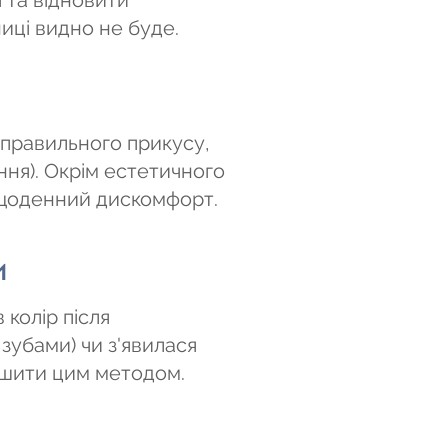
 та відновити
иці видно не буде.
еправильного прикусу,
ння). Окрім естетичного
, щоденний дискомфорт.
и
 колір після
зубами) чи з'явилася
ішити цим методом.