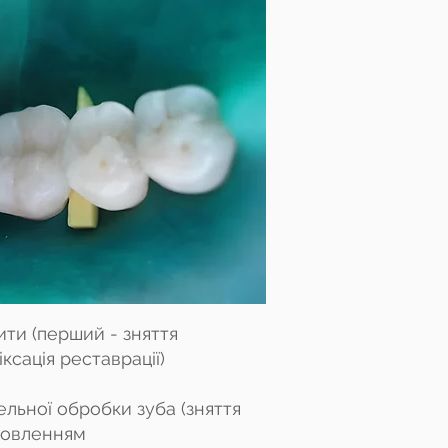
зити
(перший - зняття
іксація реставрації)
льної обробки зуба (зняття
ановленням