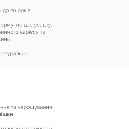
- до 20 років
форму, не дає усадку,
ринного карієсу та
жень
 натуральна
ення та нарощування
мішки
.
атологам створювати