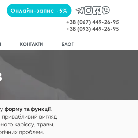
Онлайн-запис -5%
+38 (067) 449-26-95
+38 (093) 449-26-95
І
КОНТАКТИ
БЛОГ
в
ну
форму та функції
.
а привабливий вигляд
ного карієсу, травм,
огічних проблем.