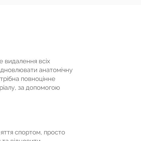
це видалення всіх
відновлювати анатомічну
отрібна повноцінне
ріалу, за допомогою
няття спортом, просто