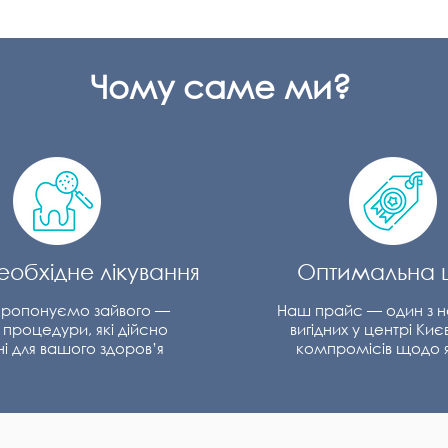
Чому саме ми?
обхідне лікування
Оптимальна 
пропонуємо зайвого —
Наш прайс — один з н
 процедури, які дійсно
вигідних у центрі Киє
ні для вашого здоров’я
компромісів щодо я