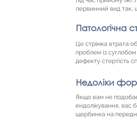
під час прийому їжі
первинний вид так, щ
Патологічна ст
Це стрімка втрата о
проблем із суглобом 
дефекту стертість с
Недоліки фор
Якщо вам не подобаєт
ендолікування, вас 
щербинка на переднь