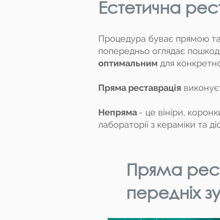
Естетична рест
Процедура буває прямою та 
попередньо оглядає пошкодж
оптимальним
для конкретно
Пряма реставрація
виконуєт
Непряма
- це вініри, корон
лабораторії з кераміки та 
Пряма рес
передніх зу