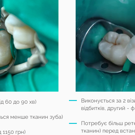
Виконується за 2 ві
ід 60 до 90 хв)
відбитків, другий - ф
ться менше тканин зуба)
Потребує більш рете
тканин) перед вст
 1150 грн)