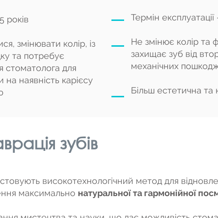
Термін експлуатації 
5 років
Не змінює колір та 
я, змінювати колір, із
захищає зуб від вто
ку та потребує
механічних пошкод
я стоматолога для
и на наявність карієсу
Більш естетична та
єю
врація зубів
истовують високотехнологічний метод для відновл
рення максимально
натуральної та гармонійної пос
ання мистецтва та науки, що дає можливість стом