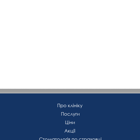
Про клініку
Послуги
Ціни
Акції
Стоматологія по страховці