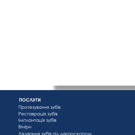
ПОСЛУГИ
Протезування
зубів
Реставр
ація зубів
Імплан
тація зубів
Вініри
Лікування зубів під мікроскопом