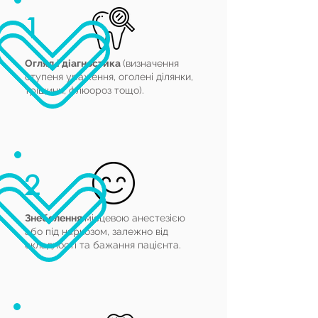
1
Огляд і діагностика
(визначення
ступеня ураження, оголені ділянки,
тріщини, флюороз тощо).
2
Знеболення
місцевою
анестезією
або під наркозом, залежно від
складності та бажання пацієнта.