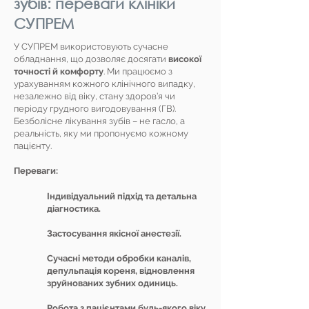
зубів: переваги клініки
СУПРЕМ
У СУПРЕМ використовують сучасне
обладнання, що дозволяє досягати
високої
точності й комфорту
. Ми працюємо з
урахуванням кожного клінічного випадку,
незалежно від віку, стану здоров’я чи
періоду грудного вигодовування (ГВ).
Безболісне лікування зубів – не гасло, а
реальність, яку ми пропонуємо кожному
пацієнту.
Переваги:
Індивідуальний підхід та детальна
діагностика.
Застосування якісної анестезії.
Сучасні методи обробки каналів,
депульпація кореня, відновлення
зруйнованих зубних одиниць.
Робота з пацієнтами будь-якого віку,