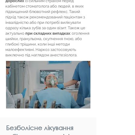
дорослих
із сильним страхом перед
кабінетом стоматолога або людей, в яких
підвищений блювотний рефлекс. Такий
підхід також рекомендований пацієнтам з
інвалідністю або при потребі вилікувати
одразу кілька зубів за один візит. Також це
актуально
при складних випадках
: оголення
шийки, гранульома, скупчення гною, або
глибокі тріщини, коли інші методи
малоефективні. Наркоз застосовують
виключно під наглядом анестезіолога.
Безболісне лікування