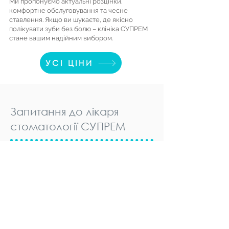
Ми пропонуємо актуальні розцінки,
комфортне обслуговування та чесне
ставлення. Якщо ви шукаєте, де якісно
полікувати зуби без болю – клініка СУПРЕМ
стане вашим надійним вибором.
УСІ ЦІНИ
Запитання до лікаря
стоматології СУПРЕМ
Що робити, якщо хитаються
передні різці?
Це може свідчити про
проблеми пародонту
чи
втрату кісткової тканини
. Важливо не
чекати, поки ситуація погіршиться.
Своєчасне звернення до фахівця дозволить
зберегти функціональність ротової
порожнини. У складних випадках