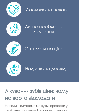
Ласкавість і повага
Лише необхідне
лікування
Оптимальна ціна
Надійність і досвід
Лікування зубів ціни: чому
не варто відкладати
Невеликі симптоми можуть перерости у
серйозну проблему. Наприклад, флюороз