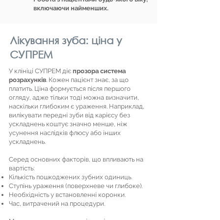
включаючи найменших.
Лікування зуба: ціна у
СУПРЕМ
У клініці СУПРЕМ діє
прозора система
розрахунків
. Кожен пацієнт знає, за що
платить. Ціна формується після першого
огляду, адже тільки тоді можна визначити,
наскільки глибоким є ураження. Наприклад,
вилікувати передні зуби від карієсу без
ускладнень коштує значно менше, ніж
усунення наслідків флюсу або інших
ускладнень.
Серед основних факторів, що впливають на
вартість:
Кількість пошкоджених зубних одиниць.
Ступінь ураження (поверхневе чи глибоке).
Необхідність у встановленні коронки.
Час, витрачений на процедури.