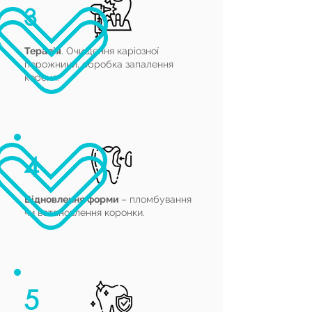
3
Терапія
. Очищення каріозної
порожнини, обробка запалення
кореня.
4
Відновлення форми
– пломбування
чи встановлення коронки.
5