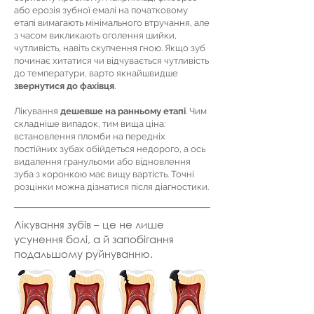
або ерозія зубної емалі на початковому
етапі вимагають мінімального втручання, але
з часом викликають оголення шийки,
чутливість, навіть скупчення гною. Якщо зуб
починає хитатися чи відчувається чутливість
до температури, варто якнайшвидше
звернутися до фахівця
.
Лікування
дешевше на ранньому етапі
. Чим
складніше випадок, тим вища ціна:
встановлення пломби на передніх
постійних зубах обійдеться недорого, а ось
видалення гранульоми або відновлення
зуба з коронкою має вищу вартість. Точні
розцінки можна дізнатися після діагностики.
Лікування зубів – це не лише
усунення болі, а й запобігання
подальшому руйнуванню.