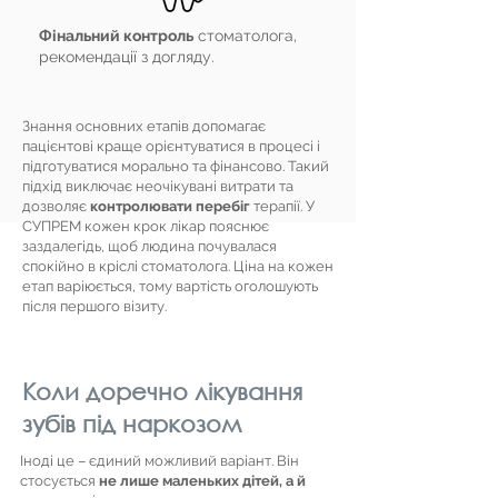
Фінальний контроль
стоматолога,
рекомендації з догляду.
Знання основних етапів допомагає
пацієнтові краще орієнтуватися в процесі і
підготуватися морально та фінансово. Такий
підхід виключає неочікувані витрати та
дозволяє
контролювати перебіг
терапії. У
СУПРЕМ кожен крок лікар пояснює
заздалегідь, щоб людина почувалася
спокійно в кріслі стоматолога. Ціна на кожен
етап варіюється, тому вартість оголошують
після першого візиту.
Коли доречно лікування
зубів під наркозом
Іноді це – єдиний можливий варіант. Він
стосується
не лише маленьких дітей, а й