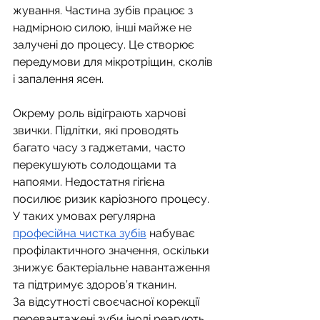
жування. Частина зубів працює з 
надмірною силою, інші майже не 
залучені до процесу. Це створює 
передумови для мікротріщин, сколів 
і запалення ясен.
Окрему роль відіграють харчові 
звички. Підлітки, які проводять 
багато часу з гаджетами, часто 
перекушують солодощами та 
напоями. Недостатня гігієна 
посилює ризик каріозного процесу. 
У таких умовах регулярна 
професійна чистка зубів
 набуває 
профілактичного значення, оскільки 
знижує бактеріальне навантаження 
та підтримує здоров’я тканин.
За відсутності своєчасної корекції 
перевантажені зуби іноді реагують 