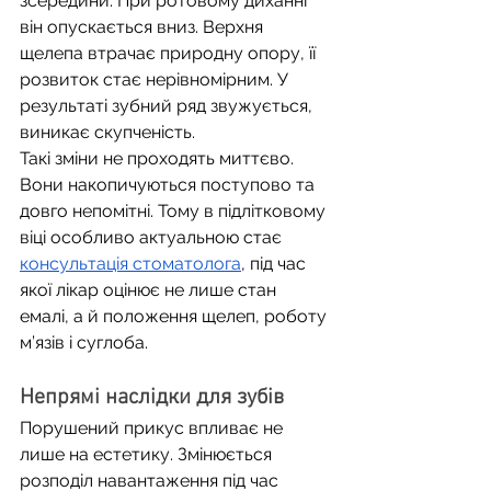
зсередини. При ротовому диханні 
він опускається вниз. Верхня 
щелепа втрачає природну опору, її 
розвиток стає нерівномірним. У 
результаті зубний ряд звужується, 
виникає скупченість.
Такі зміни не проходять миттєво. 
Вони накопичуються поступово та 
довго непомітні. Тому в підлітковому 
віці особливо актуальною стає 
консультація стоматолога
, під час 
якої лікар оцінює не лише стан 
емалі, а й положення щелеп, роботу 
м’язів і суглоба.
Непрямі наслідки для зубів
Порушений прикус впливає не 
лише на естетику. Змінюється 
розподіл навантаження під час 