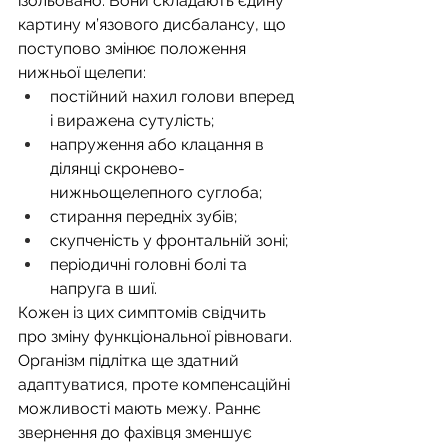
ізольовано. Вони складають єдину 
картину м’язового дисбалансу, що 
поступово змінює положення 
нижньої щелепи:
постійний нахил голови вперед 
і виражена сутулість;
напруження або клацання в 
ділянці скронево-
нижньощелепного суглоба;
стирання передніх зубів;
скупченість у фронтальній зоні;
періодичні головні болі та 
напруга в шиї.
Кожен із цих симптомів свідчить 
про зміну функціональної рівноваги. 
Організм підлітка ще здатний 
адаптуватися, проте компенсаційні 
можливості мають межу. Раннє 
звернення до фахівця зменшує 