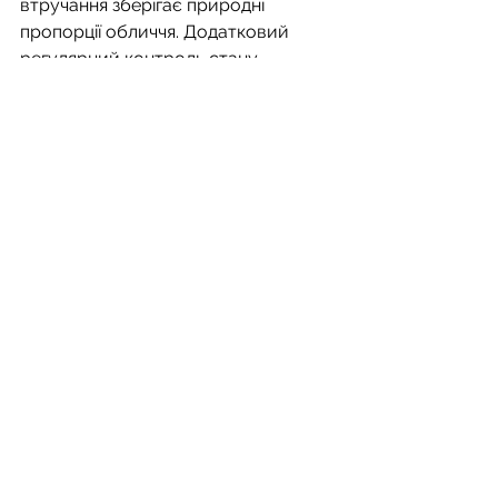
втручання зберігає природні 
пропорції обличчя. Додатковий 
регулярний контроль стану 
зубощелепної системи формує 
основу для здорової усмішки в 
дорослому віці.
Поради
Дивитися всі
Останні пости