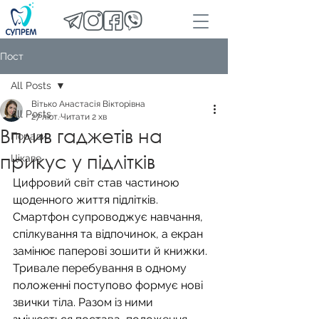
Пост
All Posts
Вітько Анастасія Вікторівна
All Posts
27 лют.
Читати 2 хв
Вплив гаджетів на
Поради
прикус у підлітків
Цікаве
Цифровий світ став частиною 
щоденного життя підлітків. 
Смартфон супроводжує навчання, 
спілкування та відпочинок, а екран 
замінює паперові зошити й книжки. 
Тривале перебування в одному 
положенні поступово формує нові 
звички тіла. Разом із ними 