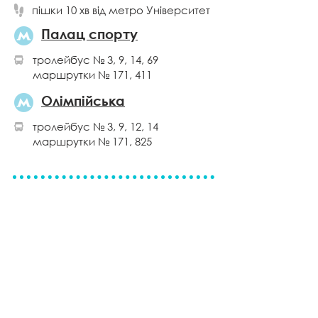
пішки 10 хв від метро
Університет
Палац спорту
тролейбус № 3, 9, 14, 69
маршрутки № 171, 411
Олімпійська
тролейбус № 3, 9, 12, 14
маршрутки № 171, 825
+38
(067) 449-26-95
+38 (093) 449-26-95
м. Київ, вул. Гетьмана Павла
Скоропадського (Л. Тол
стого), 51/102
Запис на безкоштовну